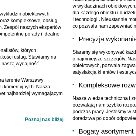
w wykładzinach obiektowych.
dla każdego obiektu i budżet
 wykładzin obiektowych.
i technologii. Nieustannie m
 oraz kompleksowej obsługi
co pozwala nam zapewniać na
m. Zespół naszych ekspertów
mpetentne porady i idealne
Precyzja wykonania
nalistów, których
Staramy się wykonywać każdy
akości usług. Stawiamy na
o najmniejsze szczegóły. Na
na naszą wydajność
obiektowych, pozwala zagwa
satysfakcją klientów i estet
na terenie Warszawy
Kompleksowe rozw
eni komercyjnych. Nasza
wet najbardziej wymagającym
Nasza wiedza techniczna i z
pozwalają nam szybko rozpoz
podczas pracy. Jesteśmy w st
doradztwa po dobór odpowied
Poznaj nas bliżej
Bogaty asortyment 