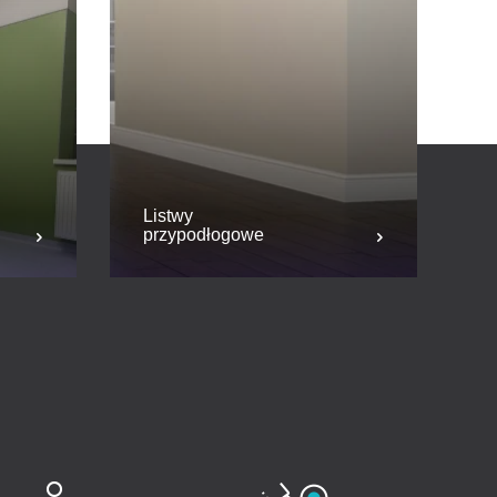
Listwy
przypodłogowe