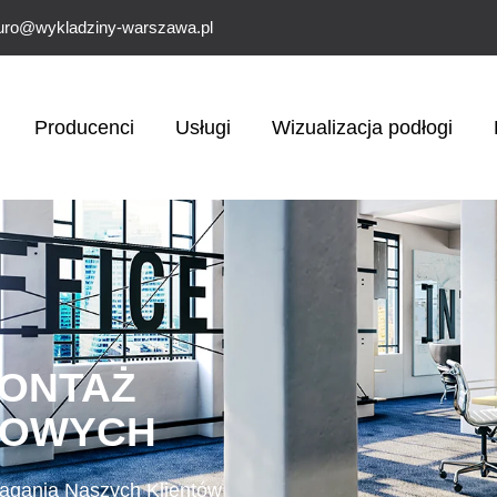
uro@wykladziny-warszawa.pl
Producenci
Usługi
Wizualizacja podłogi
ONTAŻ
TOWYCH
agania Naszych Klientów