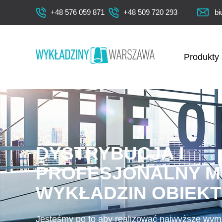
+48 576 059 871
+48 509 720 293
bi
Produkty
DYSTRYBUCJA I
PROFESJONALNY M
WYKŁADZIN OBIEK
Jesteśmy po to aby realizować najwyższe wym