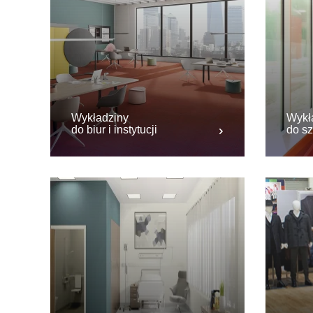
Wykładziny
Wykł
do biur i instytucji
do sz