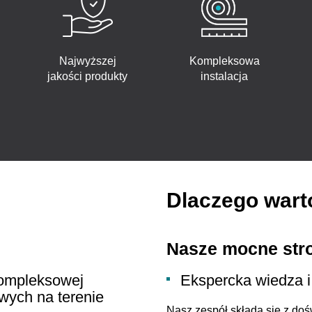
Najwyższej
Kompleksowa
jakości produkty
instalacja
Dlaczego wart
Nasze mocne str
kompleksowej
Ekspercka wiedza i
wych na terenie
Nasz zespół składa się z do