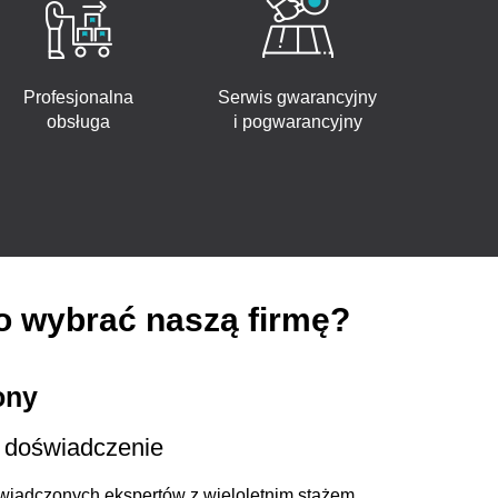
Profesjonalna
Serwis gwarancyjny
obsługa
i pogwarancyjny
o wybrać naszą firmę?
ony
 doświadczenie
świadczonych ekspertów z wieloletnim stażem