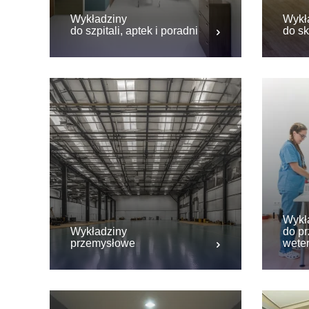
Wykładziny
Wykł
do szpitali, aptek i poradni
do sk
Wykł
Wykładziny
do pr
przemysłowe
wete