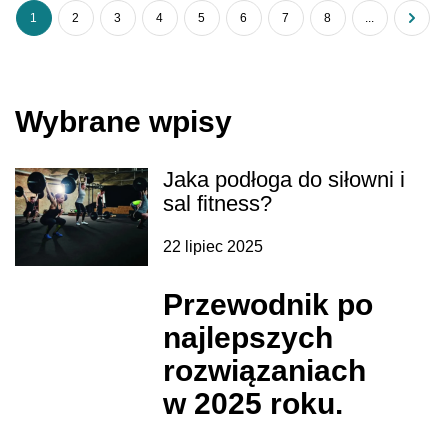
1
2
3
4
5
6
7
8
...
Wybrane wpisy
Jaka podłoga do siłowni i
sal fitness?
22 lipiec 2025
Przewodnik po
najlepszych
rozwiązaniach
w 2025 roku.