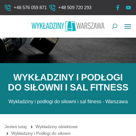
+48 576 059 871
+48 509 720 293
Pok
me
WYKŁADZINY I PODŁOGI
DO SIŁOWNI I SAL FITNESS
Wykładziny i podłogi do siłowni i sal fitness - Warszawa
Jesteś tutaj:
Wykładziny obiektowe
Wykładziny i Podłogi do siłowni