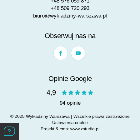
+48 576 059 871
+48 509 720 293
biuro@wykladziny-warszawa.pl
Obserwuj nas na
Opinie Google
4,9
94 opinie
© 2025 Wykładziny Warszawa | Wszelkie prawa zastrzeżone
Ustawienia cookie
Projekt &
cms
:
www.zstudio.pl