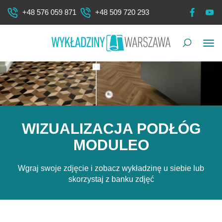
+48 576 059 871
+48 509 720 293
Pok
me
WIZUALIZACJA PODŁÓG
MODULEO
Wgraj swoje zdjęcie i zobacz wykładzinę u siebie lub
skorzystaj z banku zdjęć