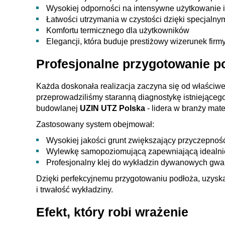
Wysokiej odporności na intensywne użytkowanie i
Łatwości utrzymania w czystości dzięki specjaln
Komfortu termicznego dla użytkowników
Elegancji, która buduje prestiżowy wizerunek firm
Profesjonalne przygotowanie p
Każda doskonała realizacja zaczyna się od właściw
przeprowadziliśmy staranną diagnostykę istniejące
budowlanej
UZIN UTZ Polska
- lidera w branży mat
Zastosowany system obejmował:
Wysokiej jakości grunt zwiększający przyczepnoś
Wylewkę samopoziomującą zapewniającą idealni
Profesjonalny klej do wykładzin dywanowych gwa
Dzięki perfekcyjnemu przygotowaniu podłoża, uzyskali
i trwałość wykładziny.
Efekt, który robi wrażenie