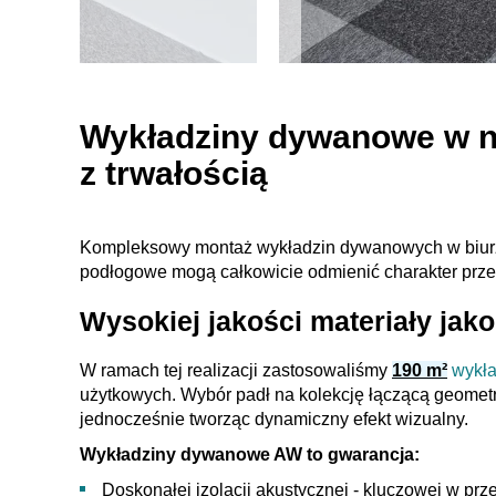
Wykładziny dywanowe w no
z trwałością
Kompleksowy montaż wykładzin dywanowych w biurze 
podłogowe mogą całkowicie odmienić charakter przes
Wysokiej jakości materiały ja
W ramach tej realizacji zastosowaliśmy
190 m²
wykła
użytkowych. Wybór padł na kolekcję łączącą geometr
jednocześnie tworząc dynamiczny efekt wizualny.
Wykładziny dywanowe AW to gwarancja:
Doskonałej izolacji akustycznej - kluczowej w prz