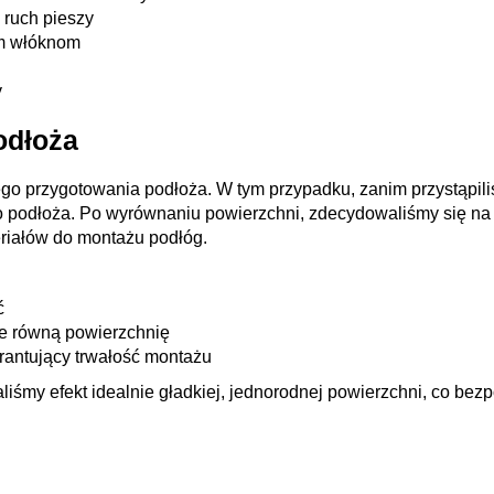
 ruch pieszy
ym włóknom
y
odłoża
ego przygotowania podłoża. W tym przypadku, zanim przystąpi
go podłoża. Po wyrównaniu powierzchni, zdecydowaliśmy się n
eriałów do montażu podłóg.
ć
e równą powierzchnię
rantujący trwałość montażu
śmy efekt idealnie gładkiej, jednorodnej powierzchni, co bezpo