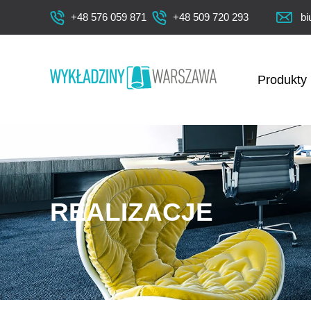
+48 576 059 871
+48 509 720 293
bi
Produkty
REALIZACJE