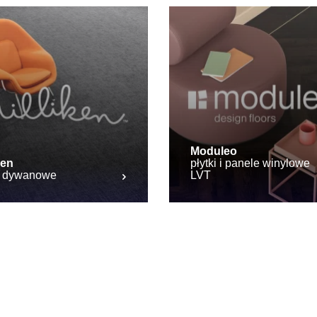
Moduleo
ken
płytki i panele winylowe
ki dywanowe
LVT