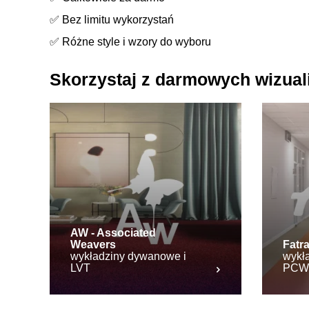
✅ Bez limitu wykorzystań
✅ Różne style i wzory do wyboru
Skorzystaj z darmowych wizua
AW - Associated
Weavers
Fatr
wykładziny dywanowe i
wykła
LVT
PCW