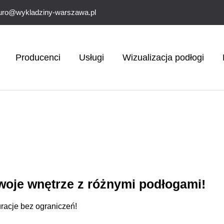
uro@wykladziny-warszawa.pl
Producenci
Usługi
Wizualizacja podłogi
woje wnętrze z różnymi podłogami!
uracje bez ograniczeń!