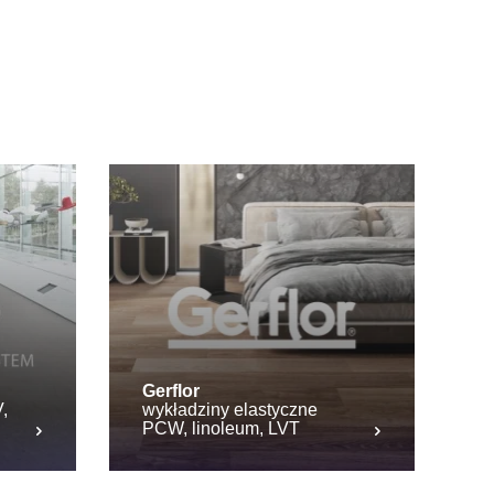
Gerflor
,
wykładziny elastyczne
PCW, linoleum, LVT