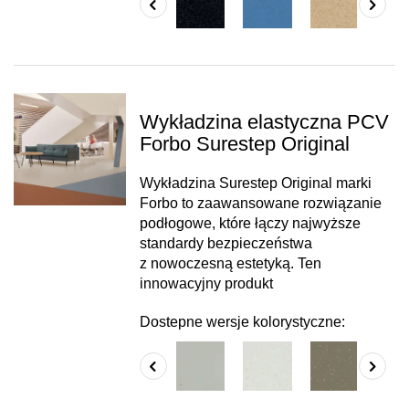
Wykładzina elastyczna PCV
Forbo Surestep Original
Wykładzina Surestep Original marki
Forbo to zaawansowane rozwiązanie
podłogowe, które łączy najwyższe
standardy bezpieczeństwa
z nowoczesną estetyką. Ten
innowacyjny produkt
Dostepne wersje kolorystyczne: