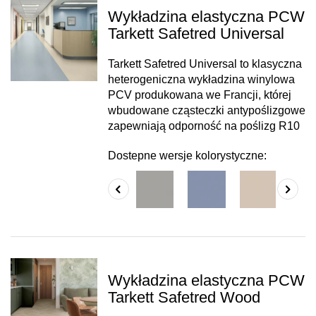
Wykładzina elastyczna PCW
Tarkett Safetred Universal
Tarkett Safetred Universal to klasyczna
heterogeniczna wykładzina winylowa
PCV produkowana we Francji, której
wbudowane cząsteczki antypoślizgowe
zapewniają odporność na poślizg R10
Dostepne wersje kolorystyczne:
Wykładzina elastyczna PCW
Tarkett Safetred Wood