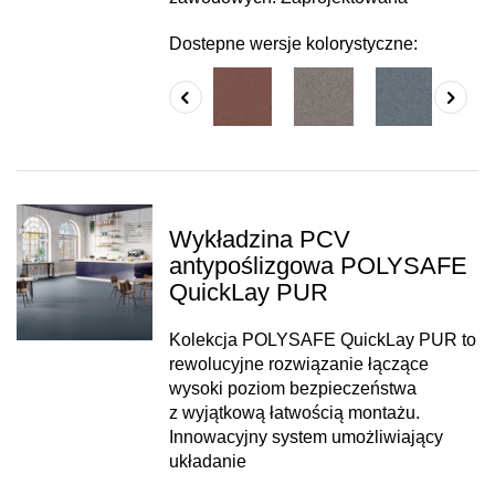
Dostepne wersje kolorystyczne:
Wykładzina PCV
antypoślizgowa POLYSAFE
QuickLay PUR
Kolekcja POLYSAFE QuickLay PUR to
rewolucyjne rozwiązanie łączące
wysoki poziom bezpieczeństwa
z wyjątkową łatwością montażu.
Innowacyjny system umożliwiający
układanie