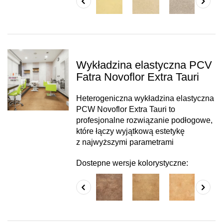
Wykładzina elastyczna PCV
Fatra Novoflor Extra Tauri
Heterogeniczna wykładzina elastyczna
PCW Novoflor Extra Tauri to
profesjonalne rozwiązanie podłogowe,
które łączy wyjątkową estetykę
z najwyższymi parametrami
Dostepne wersje kolorystyczne: