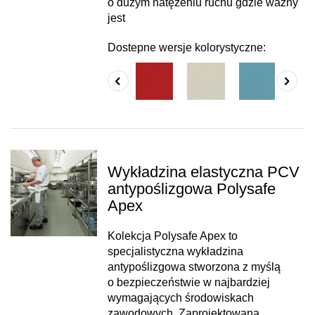
o dużym natężeniu ruchu gdzie ważny
jest
Dostepne wersje kolorystyczne:
Wykładzina elastyczna PCV
antypoślizgowa Polysafe
Apex
Kolekcja Polysafe Apex to
specjalistyczna wykładzina
antypoślizgowa stworzona z myślą
o bezpieczeństwie w najbardziej
wymagających środowiskach
zawodowych. Zaprojektowana