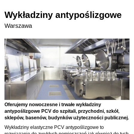
Wykładziny antypoślizgowe
Warszawa
Oferujemy nowoczesne i trwałe wykładziny
antypoślizgowe PCV do szpitali, przychodni, szkół,
sklepów, basenów, budynków użyteczności publicznej.
Wykładziny elastyczne PCV antypoślizgowe to
rozwiazanie do zwykłych pomieszczeń jak również do tych