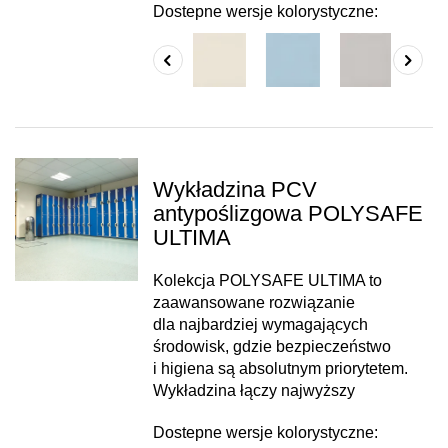
Dostepne wersje kolorystyczne:
Wykładzina PCV
antypoślizgowa POLYSAFE
ULTIMA
Kolekcja POLYSAFE ULTIMA to
zaawansowane rozwiązanie
dla najbardziej wymagających
środowisk, gdzie bezpieczeństwo
i higiena są absolutnym priorytetem.
Wykładzina łączy najwyższy
Dostepne wersje kolorystyczne: