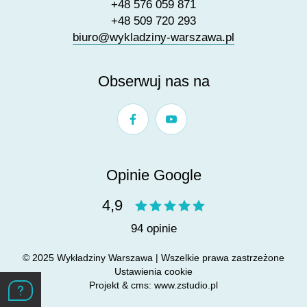
+48 576 059 871
+48 509 720 293
biuro@wykladziny-warszawa.pl
Obserwuj nas na
Opinie Google
4,9
94 opinie
© 2025 Wykładziny Warszawa | Wszelkie prawa zastrzeżone
Ustawienia cookie
Projekt &
cms
:
www.zstudio.pl