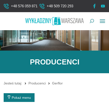
+48 576 059 871
+48 509 720 293
Pok
me
PRODUCENCI
Jesteś tutaj:
Producenci
Gerflor
Pokaż menu