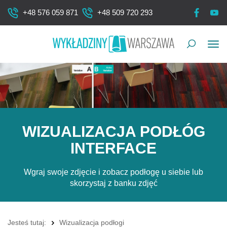
+48 576 059 871
+48 509 720 293
Pok
me
WIZUALIZACJA PODŁÓG
INTERFACE
Wgraj swoje zdjęcie i zobacz podłogę u siebie lub
skorzystaj z banku zdjęć
Jesteś tutaj:
Wizualizacja podłogi