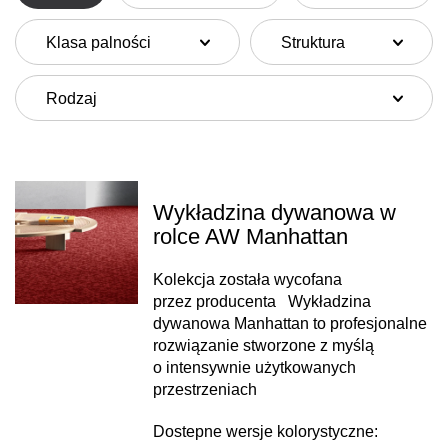
niewątpliwą zaletą jest również stosunkowo szybki montaż
ale powinien być przeprowadzony
Klasa palności
Struktura
przez wykwalifikowanego instalatora. Wykładziny
dywanowe w rolce są wykonywane zarówno z włókien
Rodzaj
sztucznych, jak i naturalnych. Charakteryzują się również
różnorodnością pod kątem kolorów i wzorów. Wykładziny
dywanowe dzielimy na: naturalne zrobione z włókien
wełnianych, wiskozowych, bambusowych
oraz jedwabnych. Na przykład wykładziny wełniane są
Wykładzina dywanowa w
przyjemne, miękkie w dotyku i posiadają właściwości
rolce AW Manhattan
antyalergiczne. Najbardziej znanym włóknem
w zastosowaniach komercyjnych jest poliamid. Włókna te
Kolekcja została wycofana
posiadają bardzo dużą wytrzymałość na ścieranie, są
przez producenta Wykładzina
odporne na zaplamienia oraz na działanie grzybów
dywanowa Manhattan to profesjonalne
i bakterii. Poliamid nie gniecie się i nie wyciera. Ma
rozwiązanie stworzone z myślą
sprężyste włókno, które powraca np. po zagnieceniu do
o intensywnie użytkowanych
poprzedniego wyglądu. Poliamid stosowany jest głównie
przestrzeniach
w wykładzinach obiektowych, np, w biurach, hotelach,
urzędach.
Dostepne wersje kolorystyczne:
Wykładziny dywanowe dostępne są w trzech wariantach