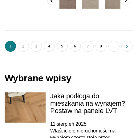
1
2
3
4
5
6
7
8
...
Wybrane wpisy
Jaka podłoga do
mieszkania na wynajem?
Postaw na panele LVT!
11 sierpień 2025
Właściciele nieruchomości na
wynajem często stoją przed