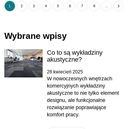
1
2
3
4
5
6
7
8
...
Wybrane wpisy
Co to są wykładziny
akustyczne?
28 kwiecień 2025
W nowoczesnych wnętrzach
komercyjnych wykładziny
akustyczne to nie tylko element
designu, ale funkcjonalne
rozwiązanie poprawiające
komfort pracy.