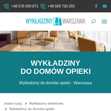
+48 576 059 871
+48 509 720 293
Pok
me
WYKŁADZINY
DO DOMÓW OPIEKI
Wykładziny do domów opieki - Warszawa
Jesteś tutaj:
Wykładziny obiektowe
Wykładziny do domów opieki