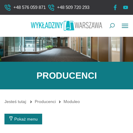
+48 576 059 871
+48 509 720 293
Pok
me
PRODUCENCI
Jesteś tutaj:
Producenci
Moduleo
Pokaż menu