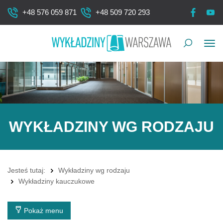
+48 576 059 871
+48 509 720 293
Pok
me
WYKŁADZINY WG RODZAJU
Jesteś tutaj:
Wykładziny wg rodzaju
Wykładziny kauczukowe
Pokaż menu