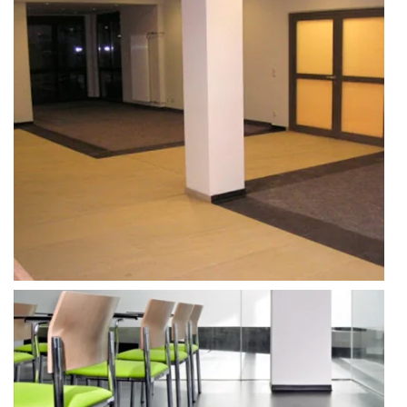
Choć
wykładziny kauczukowe
mają relatywnie wyższy
koszt zakupu, warto zainwestować w nie ze względu na
ich długowieczność, łatwość pielęgnacji oraz wydłużony
okres użytkowania. Decydując się na tego rodzaju
podłogę, można być pewnym, że wykładziny kauczukowe
będą służyć przez wiele lat, co sprawia, że jest to
inwestycja przyszłościowa.
Warto również podkreślić, że wykładziny kauczukowe są
produktem ekologicznym, wykonanym w 100%
z naturalnych składników. Dzięki temu, wykładziny
kauczukowe są odpowiednie do zastosowania
w obiektach użyteczności publicznej, gdzie dbałość
o środowisko naturalne jest szczególnie istotna.
W przeciwieństwie do sztucznych wykładzin elastycznych,
wykładziny kauczukowe nie zawierają szkodliwych
substancji, co przekłada się na lepszą jakość powietrza
w pomieszczeniach, w których są stosowane.
Kluczowym elementem, który wpływa na wyjątkowe
właściwości wykładzin kauczukowych, jest proces