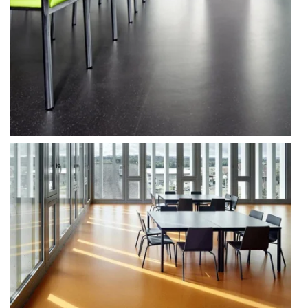
wulkanizacji kauczuku, przeprowadzany w wysokiej
temperaturze. To właśnie dzięki niemu, wykładziny
kauczukowe stają się niezwykle wytrzymałe i odporne na
ścieranie, a jednocześnie elastyczne i komfortowe
w użytkowaniu.