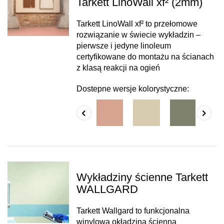
Tarkett LinoWall xf² (2mm)
Tarkett LinoWall xf² to przełomowe
rozwiązanie w świecie wykładzin –
pierwsze i jedyne linoleum
certyfikowane do montażu na ścianach
z klasą reakcji na ogień
Dostepne wersje kolorystyczne:
Wykładziny ścienne Tarkett
WALLGARD
Tarkett Wallgard to funkcjonalna
winylowa okładzina ścienna