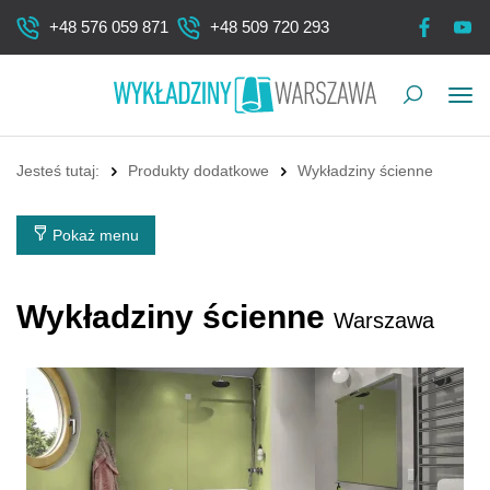
+48 576 059 871
+48 509 720 293
Pok
me
Jesteś tutaj:
Produkty dodatkowe
Wykładziny ścienne
Pokaż menu
Wykładziny ścienne
Warszawa