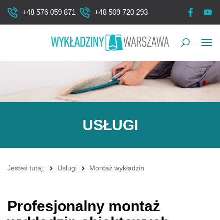
+48 576 059 871
+48 509 720 293
Pok
me
USŁUGI
Jesteś tutaj:
Usługi
Montaż wykładzin
Profesjonalny montaż