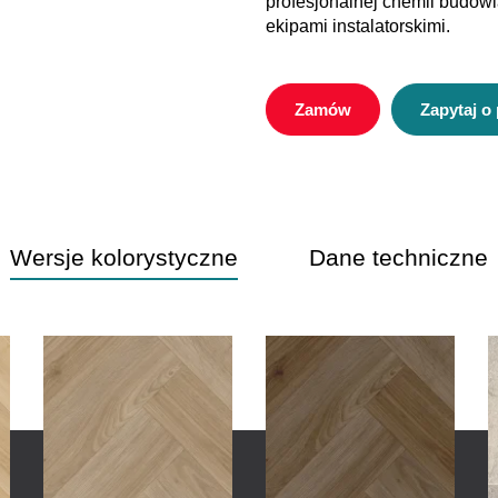
profesjonalnej chemii budo
ekipami instalatorskimi.
Zamów
Zapytaj o
Wersje kolorystyczne
Dane techniczne