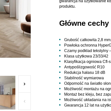
gwarancja na użytkowanie ko
produktu.
Główne cechy 
Grubość całkowita 2,8 mm
Powłoka ochronna Hyper
Czarny podkład tekstylny 
Klasa użytkowa 23/33/42
Klasyfikacja ogniowa Cfl-
Antypoślizgowość R10
Redukcja hałasu 18 dB
Stabilność wymiarowa
Odporność na światło sło
Możliwość montażu na og
Montaż bez kleju, bez zap
Możliwość układania na is
Gwarancja 12 lat na użyt