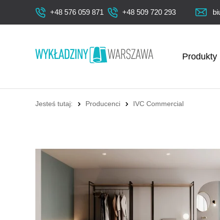
+48 576 059 871
+48 509 720 293
bi
Produkty
Jesteś tutaj:
Producenci
IVC Commercial