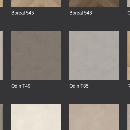
Boreal 545
Boreal 548
C
Odin T49
Odin T85
R