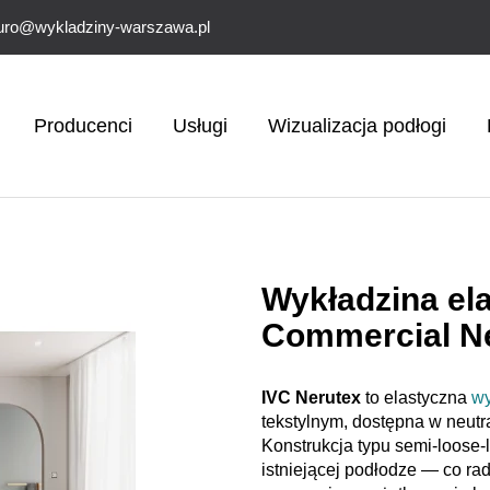
uro@wykladziny-warszawa.pl
Producenci
Usługi
Wizualizacja podłogi
Wykładzina el
Commercial N
IVC Nerutex
to elastyczna
wy
tekstylnym, dostępna w neutr
Konstrukcja typu semi-loose
istniejącej podłodze — co rad