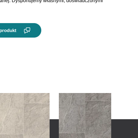
wlanej. Dysponujemy własnymi, doświadczonymi
 produkt