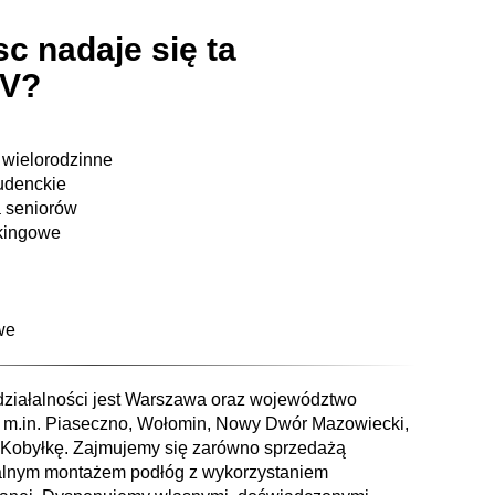
sc nadaje się ta
CV?
 wielorodzinne
udenckie
a seniorów
rkingowe
we
iałalności jest Warszawa oraz województwo
m.in. Piaseczno, Wołomin, Nowy Dwór Mazowiecki,
 Kobyłkę. Zajmujemy się zarówno sprzedażą
onalnym montażem podłóg z wykorzystaniem