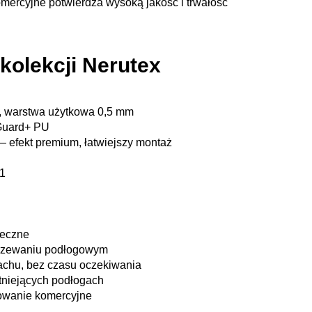
mercyjne potwierdza wysoką jakość i trwałość
kolekcji Nerutex
, warstwa użytkowa 0,5 mm
Guard+ PU
— efekt premium, łatwiejszy montaż
s1
neczne
rzewaniu podłogowym
achu, bez czasu oczekiwania
tniejących podłogach
kowanie komercyjne