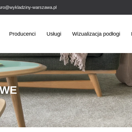
uro@wykladziny-warszawa.pl
Producenci
Usługi
Wizualizacja podłogi
OWE