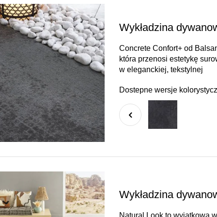
Wykładzina dywanow
Concrete Confort+ od Balsa
która przenosi estetykę su
w eleganckiej, tekstylnej
Dostepne wersje kolorystyc
Wykładzina dywanowa
Natural Look to wyjątkowa w