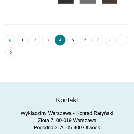
1
2
3
4
5
6
7
8
...
Kontakt
Wykładziny Warszawa - Konrad Ratyński
Złota 7, 00-019 Warszawa
Pogodna 31A, 05-400 Otwock