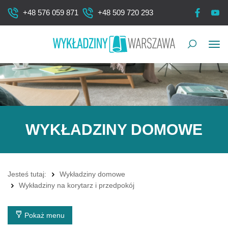
+48 576 059 871
+48 509 720 293
Pok
me
WYKŁADZINY DOMOWE
Jesteś tutaj:
Wykładziny domowe
Wykładziny na korytarz i przedpokój
Pokaż menu