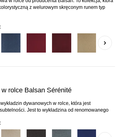
wa w rolce od producenta Balsan. To kolekcja, która
kolorystyczną z welurowym skręconym runem typ
:
w rolce Balsan Sérénité
 wykładzin dywanowych w rolce, która jest
 subtelności. Jest to wykładzina od renomowanego
: