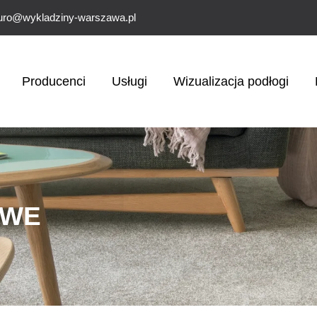
uro@wykladziny-warszawa.pl
Producenci
Usługi
Wizualizacja podłogi
OWE