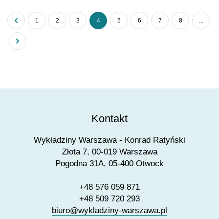
1
2
3
4
5
6
7
8
...
Kontakt
Wykładziny Warszawa - Konrad Ratyński
Złota 7, 00-019 Warszawa
Pogodna 31A, 05-400 Otwock
+48 576 059 871
+48 509 720 293
biuro@wykladziny-warszawa.pl