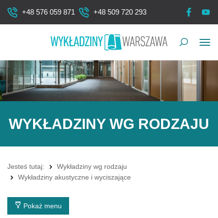
+48 576 059 871
+48 509 720 293
Pok
me
WYKŁADZINY WG RODZAJU
Jesteś tutaj:
Wykładziny wg rodzaju
Wykładziny akustyczne i wyciszające
Pokaż menu