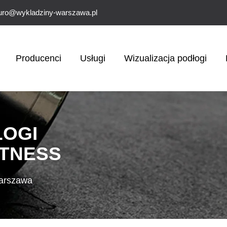
uro@wykladziny-warszawa.pl
Producenci
Usługi
Wizualizacja podłogi
ŁOGI
ITNESS
 Warszawa