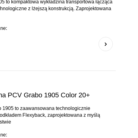
05 to kompaktowa wykładzina transportowa łącząca
hnologiczne z lżejszą konstrukcją. Zaprojektowana
zne:
zna PCV Grabo 1905 Color 20+
o 1905 to zaawansowana technologicznie
podkładem Flexyback, zaprojektowana z myślą
stwie
zne: