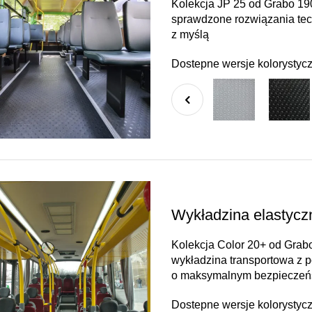
Kolekcja JP 25 od Grabo 19
sprawdzone rozwiązania tec
z myślą
Dostepne wersje kolorystyc
Wykładzina elastyc
Kolekcja Color 20+ od Grab
wykładzina transportowa z 
o maksymalnym bezpieczeń
Dostepne wersje kolorystyc