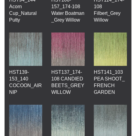
Acorn
157_174-108
108
Cup_Natural
Water Boatman
Filbert_Grey
Putty
_Grey Willow
Willow
HST139-
HST137_174-
HST141_103
153_140
108 CANDIED
PEA SHOOT_
COCOON_AIR
BEETS_GREY
FRENCH
NIP
WILLOW
GARDEN