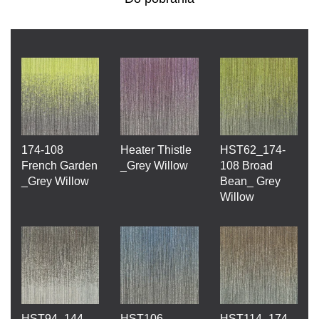
174-108
Heater Thistle
HST62_174-
French Garden
_Grey Willow
108 Broad
_Grey Willow
Bean_ Grey
Willow
HST94_144
HST106-
HST114_174-