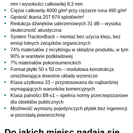
mm i wysokości całkowitej 8,3 mm
Ciężar całkowity 4000 g/m² przy ciężarze runa 490 g/m²
Gęstość tkania 207 874 splotów/m²
Redukcja dźwięków uderzeniowych 31 dB – wysoka
skuteczność akustyczna
System TractionBack – montaż bez użycia kleju, bez
emisji lotnych związków organicznych
74% materiałów z recyklingu w składzie produktu, w tym
90% w warstwie podkładowej
7% materiałów pokonsumenckich
Format płytki 50 x 50 cm – modułowa konstrukcja
umożliwiająca dowolne układy wzornicze
Klasa użytkowa 33 – przystosowana do najbardziej
wymagających warunków komercyjnych
Klasa palności Bfl-s1 – spełnia normy przeciwpożarowe
dla obiektów publicznych
Możliwość wymiany pojedynczych płytek bez ingerencji
w pozostałą powierzchnię
Do jakich miejsc nadają się