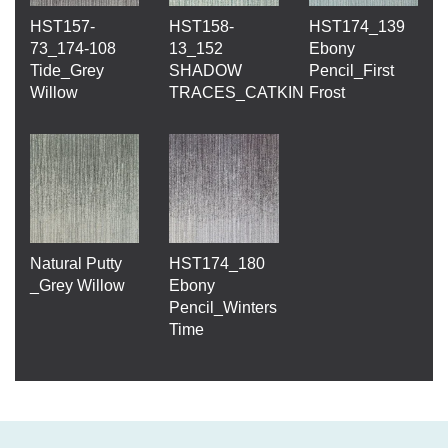
HST157-
HST158-
HST174_139
73_174-108
13_152
Ebony
Tide_Grey
SHADOW
Pencil_First
Willow
TRACES_CATKIN
Frost
Natural Putty
HST174_180
_Grey Willow
Ebony
Pencil_Winters
Time