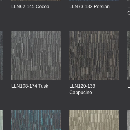
LLN62-145 Cocoa
LLN73-182 Persian
L
O
LLN108-174 Tusk
LLN120-133
L
Cappucino