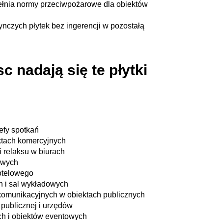
pełnia normy przeciwpożarowe dla obiektów
czych płytek bez ingerencji w pozostałą
c nadają się te płytki
refy spotkań
ektach komercyjnych
 relaksu w biurach
owych
otelowego
 i sal wykładowych
i komunikacyjnych w obiektach publicznych
 publicznej i urzędów
ch i obiektów eventowych