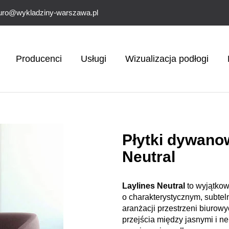
uro@wykladziny-warszawa.pl
Producenci
Usługi
Wizualizacja podłogi
Płytki dywanow
Neutral
Laylines Neutral
to wyjątkow
o charakterystycznym, subtel
aranżacji przestrzeni biuro
przejścia między jasnymi i ne