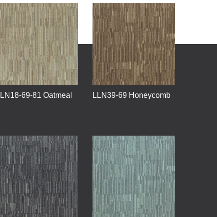
LN18-69-81 Oatmeal
LLN39-69 Honeycomb