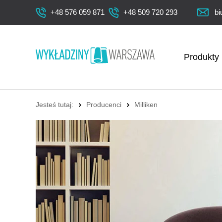
+48 576 059 871
+48 509 720 293
bi
Produkty
Jesteś tutaj:
Producenci
Milliken