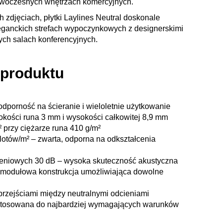
woczesnych wnętrzach komercyjnych.
 zdjęciach, płytki Laylines Neutral doskonale
ganckich strefach wypoczynkowych z designerskimi
nych salach konferencyjnych.
 produktu
odporność na ścieranie i wieloletnie użytkowanie
okości runa 3 mm i wysokości całkowitej 8,9 mm
 przy ciężarze runa 410 g/m²
lotów/m² – zwarta, odporna na odkształcenia
eniowych 30 dB – wysoka skuteczność akustyczna
– modułowa konstrukcja umożliwiająca dowolne
przejściami między neutralnymi odcieniami
stosowana do najbardziej wymagających warunków