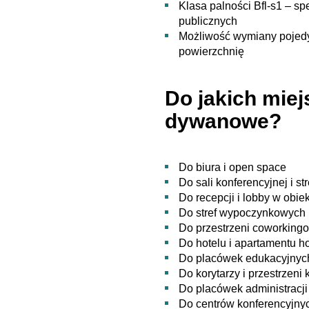
Klasa palności Bfl-s1 – s
publicznych
Możliwość wymiany pojedyn
powierzchnię
Do jakich miejs
dywanowe?
Do biura i open space
Do sali konferencyjnej i st
Do recepcji i lobby w obi
Do stref wypoczynkowych i
Do przestrzeni coworking
Do hotelu i apartamentu h
Do placówek edukacyjnych
Do korytarzy i przestrzen
Do placówek administracji
Do centrów konferencyjny