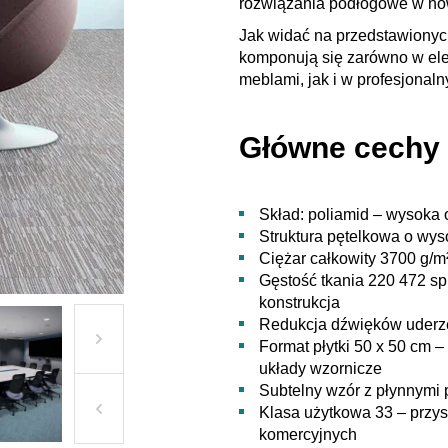
rozwiązania podłogowe w no
Jak widać na przedstawionych
komponują się zarówno w ele
meblami, jak i w profesjonal
Główne cechy
Skład: poliamid – wysoka 
Struktura pętelkowa o wys
Ciężar całkowity 3700 g/m²
Gęstość tkania 220 472 sp
konstrukcja
Redukcja dźwięków uderz
Format płytki 50 x 50 cm 
układy wzornicze
Subtelny wzór z płynnymi 
Klasa użytkowa 33 – przy
komercyjnych