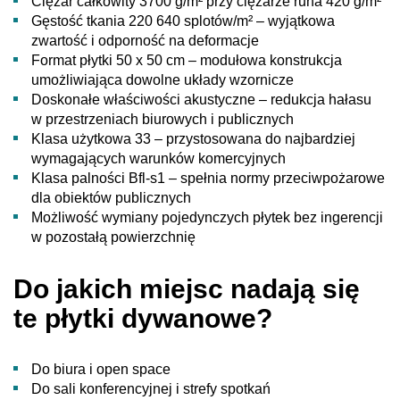
Ciężar całkowity 3700 g/m² przy ciężarze runa 420 g/m²
Gęstość tkania 220 640 splotów/m² – wyjątkowa
zwartość i odporność na deformacje
Format płytki 50 x 50 cm – modułowa konstrukcja
umożliwiająca dowolne układy wzornicze
Doskonałe właściwości akustyczne – redukcja hałasu
w przestrzeniach biurowych i publicznych
Klasa użytkowa 33 – przystosowana do najbardziej
wymagających warunków komercyjnych
Klasa palności Bfl-s1 – spełnia normy przeciwpożarowe
dla obiektów publicznych
Możliwość wymiany pojedynczych płytek bez ingerencji
w pozostałą powierzchnię
Do jakich miejsc nadają się
te płytki dywanowe?
Do biura i open space
Do sali konferencyjnej i strefy spotkań