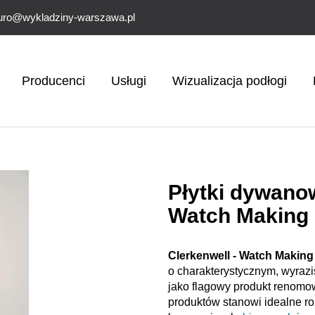
uro@wykladziny-warszawa.pl
Producenci
Usługi
Wizualizacja podłogi
Płytki dywanow
Watch Making
Clerkenwell - Watch Making
o charakterystycznym, wyrazi
jako flagowy produkt renom
produktów stanowi idealne r