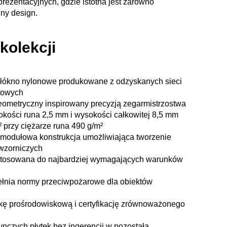
eprezentacyjnych, gdzie istotna jest zarówno
lny design.
kolekcji
ókno nylonowe produkowane z odzyskanych sieci
nowych
geometryczny inspirowany precyzją zegarmistrzostwa
okości runa 2,5 mm i wysokości całkowitej 8,5 mm
 przy ciężarze runa 490 g/m²
– modułowa konstrukcja umożliwiająca tworzenie
wzorniczych
stosowana do najbardziej wymagających warunków
pełnia normy przeciwpożarowe dla obiektów
ykę prośrodowiskową i certyfikację zrównoważonego
czych płytek bez ingerencji w pozostałą