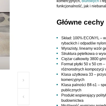
komercyjnych,
biurowych
i r
funkcjonalność, jak i niebana
Główne cechy 
Skład: 100% ECONYL – wł
rybackich i odpadów nylo
Wyrazisty, linearny wzór 
Struktura pętelkowa o wys
Ciężar całkowity 3800 g/m²
Format płytki 50 x 50 cm 
różnorodnych kompozycji 
Klasa użytkowa 33 – przy
komercyjnych
Klasa palności Bfl-s1 – s
publicznych
Produkt wspierający polit
budownictwa
Możliwość wymiany pojedyn