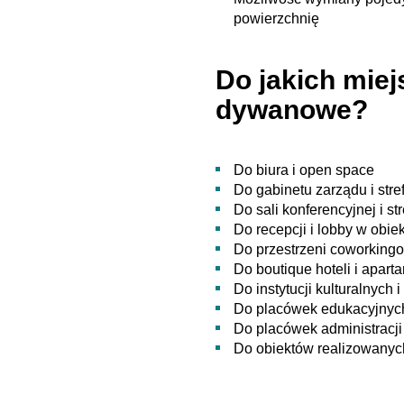
powierzchnię
Do jakich miejs
dywanowe?
Do biura i open space
Do gabinetu zarządu i stre
Do sali konferencyjnej i st
Do recepcji i lobby w obi
Do przestrzeni coworking
Do boutique hoteli i apar
Do instytucji kulturalnych i 
Do placówek edukacyjnych
Do placówek administracji
Do obiektów realizowany