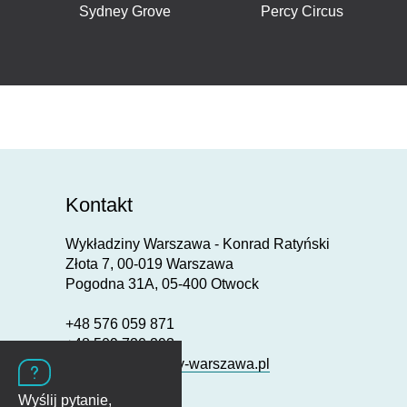
Sydney Grove
Percy Circus
Kontakt
Wykładziny Warszawa - Konrad Ratyński
Złota 7, 00-019 Warszawa
Pogodna 31A, 05-400 Otwock
+48 576 059 871
+48 509 720 293
biuro@wykladziny-warszawa.pl
Wyślij pytanie,