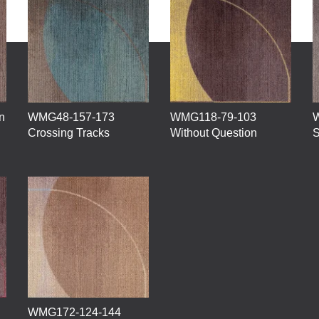
n
WMG48-157-173
WMG118-79-103
W
Crossing Tracks
Without Question
S
WMG172-124-144