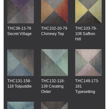
THC38-13-79
THC102-20-79
THC103-79-
Secret Village
Chimney Top
108 Saffron
Hill
THC131-158-
THC132-118-
THC149-173-
118 Tolpuddle
139 Creating
181
Order
Typesetting