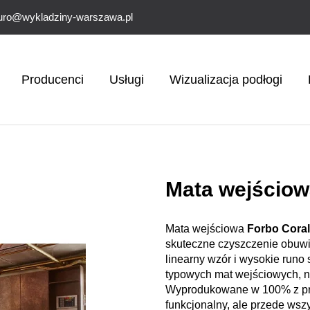
uro@wykladziny-warszawa.pl
Producenci
Usługi
Wizualizacja podłogi
Mata wejściow
Mata wejściowa
Forbo Cora
skuteczne czyszczenie obuwi
linearny wzór i wysokie runo 
typowych mat wejściowych, na
Wyprodukowane w 100% z prze
funkcjonalny, ale przede wsz