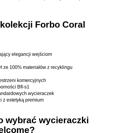
kolekcji Forbo Coral
ający elegancji wejściom
l ze 100% materiałów z recyklingu
estrzeni komercyjnych
orności Bfl-s1
tandardowych wycieraczek
i z estetyką premium
o wybrać wycieraczki
Welcome?