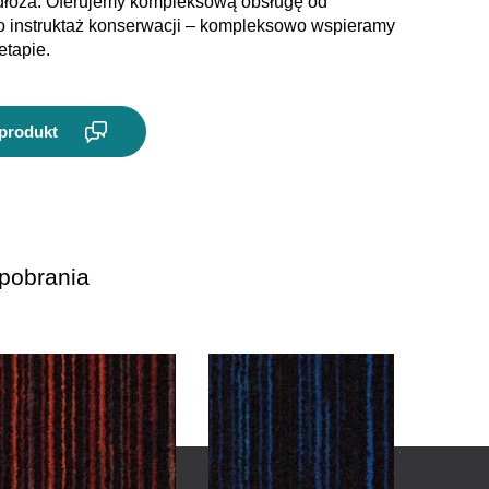
dłoża. Oferujemy kompleksową obsługę od
 po instruktaż konserwacji – kompleksowo wspieramy
etapie.
 produkt
pobrania