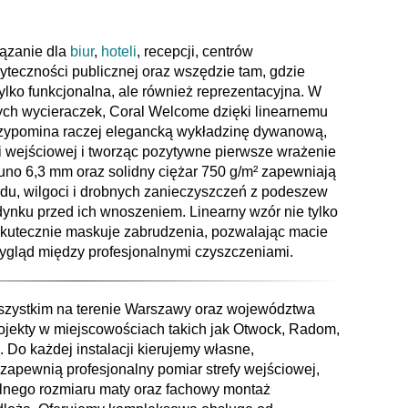
ązanie dla
biur
,
hoteli
, recepcji, centrów
yteczności publicznej oraz wszędzie tam, gdzie
ylko funkcjonalna, ale również reprezentacyjna. W
nych wycieraczek, Coral Welcome dzięki linearnemu
rzypomina raczej elegancką wykładzinę dywanową,
i wejściowej i tworząc pozytywne pierwsze wrażenie
uno 6,3 mm oraz solidny ciężar 750 g/m² zapewniają
du, wilgoci i drobnych zanieczyszczeń z podeszew
ynku przed ich wnoszeniem. Linearny wzór nie tylko
 skutecznie maskuje zabrudzenia, pozwalając macie
gląd między profesjonalnymi czyszczeniami.
szystkim na terenie Warszawy oraz województwa
ojekty w miejscowościach takich jak Otwock, Radom,
 Do każdej instalacji kierujemy własne,
 zapewnią profesjonalny pomiar strefy wejściowej,
lnego rozmiaru maty oraz fachowy montaż