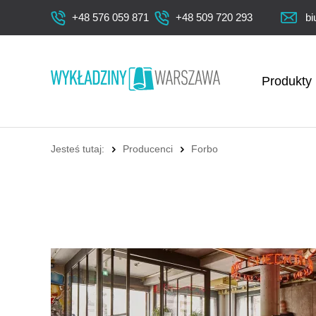
+48 576 059 871
+48 509 720 293
bi
Produkty
Jesteś tutaj:
Producenci
Forbo