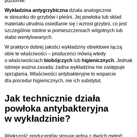
poziomie.
Wykładzina antygrzybiczna
działa analogicznie
w stosunku do grzybów i pleśni. Jej powłoka lub skład
materiału utrudnia osiedlanie się i wzrost grzybni, co jest
szczególnie istotne w pomieszczeniach wilgotnych lub
słabo wentylowanych.
W praktyce dobrej jakości wykładziny obiektowe łączą
obie te właściwości – producenci mówią wtedy
o właściwościach
biobójczych
lub
higienicznych
. Jednak
istnieje ważna zasada: żadna wykładzina nie zastępuje
sprzątania. Właściwości antybakteryjne to wsparcie
dla procedur higienicznych, nie ich substytut.
Jak technicznie działa
powłoka antybakteryjna
w wykładzinie?
Większość producentów stosuje jedną z dwóch metod: