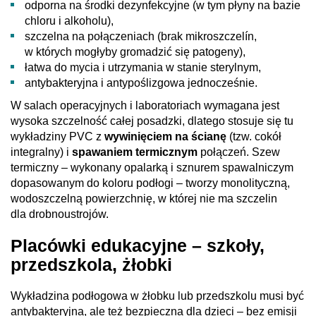
odporna na środki dezynfekcyjne (w tym płyny na bazie
chloru i alkoholu),
szczelna na połączeniach (brak mikroszczelín,
w których mogłyby gromadzić się patogeny),
łatwa do mycia i utrzymania w stanie sterylnym,
antybakteryjna i antypoślizgowa jednocześnie.
W salach operacyjnych i laboratoriach wymagana jest
wysoka szczelność całej posadzki, dlatego stosuje się tu
wykładziny PVC z
wywinięciem na ścianę
(tzw. cokół
integralny) i
spawaniem termicznym
połączeń. Szew
termiczny – wykonany opalarką i sznurem spawalniczym
dopasowanym do koloru podłogi – tworzy monolityczną,
wodoszczelną powierzchnię, w której nie ma szczelin
dla drobnoustrojów.
Placówki edukacyjne – szkoły,
przedszkola, żłobki
Wykładzina podłogowa w żłobku lub przedszkolu musi być
antybakteryjna, ale też bezpieczna dla dzieci – bez emisji