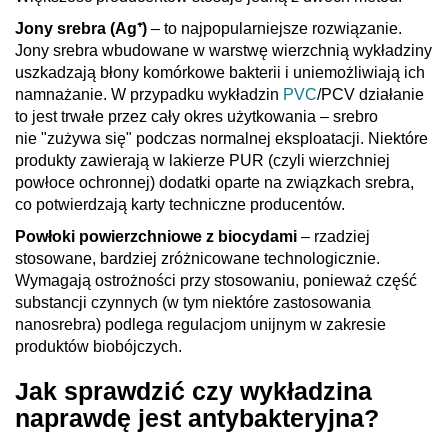
Jony srebra (Ag⁺)
– to najpopularniejsze rozwiązanie.
Jony srebra wbudowane w warstwę wierzchnią wykładziny
uszkadzają błony komórkowe bakterii i uniemożliwiają ich
namnażanie. W przypadku wykładzin
PVC
/PCV działanie
to jest trwałe przez cały okres użytkowania – srebro
nie "zużywa się" podczas normalnej eksploatacji. Niektóre
produkty zawierają w lakierze PUR (czyli wierzchniej
powłoce ochronnej) dodatki oparte na związkach srebra,
co potwierdzają karty techniczne producentów.
Powłoki powierzchniowe z biocydami
– rzadziej
stosowane, bardziej zróżnicowane technologicznie.
Wymagają ostrożności przy stosowaniu, ponieważ część
substancji czynnych (w tym niektóre zastosowania
nanosrebra) podlega regulacjom unijnym w zakresie
produktów biobójczych.
Jak sprawdzić czy wykładzina
naprawdę jest antybakteryjna?