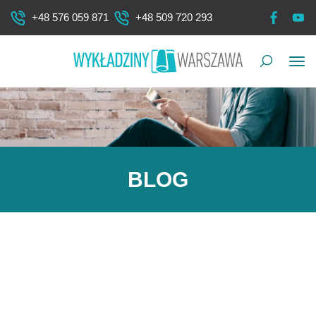
+48 576 059 871
+48 509 720 293
Pok
me
BLOG