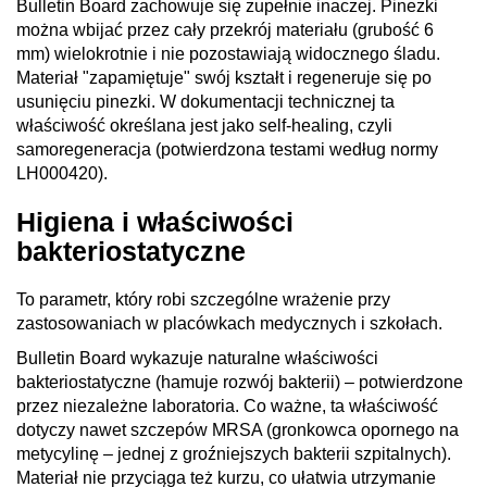
Bulletin Board zachowuje się zupełnie inaczej. Pinezki
można wbijać przez cały przekrój materiału (grubość 6
mm) wielokrotnie i nie pozostawiają widocznego śladu.
Materiał "zapamiętuje" swój kształt i regeneruje się po
usunięciu pinezki. W dokumentacji technicznej ta
właściwość określana jest jako self-healing, czyli
samoregeneracja (potwierdzona testami według normy
LH000420).
Higiena i właściwości
bakteriostatyczne
To parametr, który robi szczególne wrażenie przy
zastosowaniach w placówkach medycznych i szkołach.
Bulletin Board wykazuje naturalne właściwości
bakteriostatyczne (hamuje rozwój bakterii) – potwierdzone
przez niezależne laboratoria. Co ważne, ta właściwość
dotyczy nawet szczepów MRSA (gronkowca opornego na
metycylinę – jednej z groźniejszych bakterii szpitalnych).
Materiał nie przyciąga też kurzu, co ułatwia utrzymanie