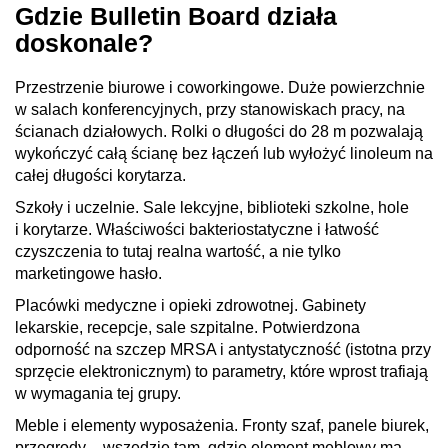
Gdzie Bulletin Board działa
doskonale?
Przestrzenie biurowe i coworkingowe. Duże powierzchnie
w salach konferencyjnych, przy stanowiskach pracy, na
ścianach działowych. Rolki o długości do 28 m pozwalają
wykończyć całą ścianę bez łączeń lub wyłożyć linoleum na
całej długości korytarza.
Szkoły i uczelnie. Sale lekcyjne, biblioteki szkolne, hole
i korytarze. Właściwości bakteriostatyczne i łatwość
czyszczenia to tutaj realna wartość, a nie tylko
marketingowe hasło.
Placówki medyczne i opieki zdrowotnej. Gabinety
lekarskie, recepcje, sale szpitalne. Potwierdzona
odporność na szczep MRSA i antystatyczność (istotna przy
sprzęcie elektronicznym) to parametry, które wprost trafiają
w wymagania tej grupy.
Meble i elementy wyposażenia. Fronty szaf, panele biurek,
przegrody – wszędzie tam, gdzie element meblowy ma