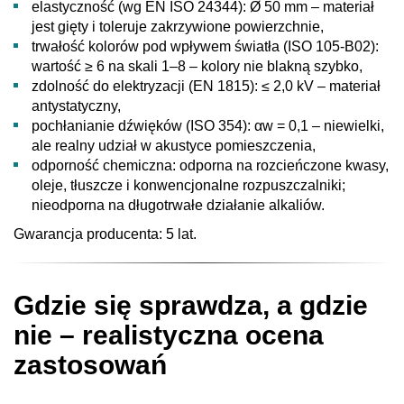
elastyczność (wg EN ISO 24344): Ø 50 mm – materiał
jest gięty i toleruje zakrzywione powierzchnie,
trwałość kolorów pod wpływem światła (ISO 105-B02):
wartość ≥ 6 na skali 1–8 – kolory nie blakną szybko,
zdolność do elektryzacji (EN 1815): ≤ 2,0 kV – materiał
antystatyczny,
pochłanianie dźwięków (ISO 354): αw = 0,1 – niewielki,
ale realny udział w akustyce pomieszczenia,
odporność chemiczna: odporna na rozcieńczone kwasy,
oleje, tłuszcze i konwencjonalne rozpuszczalniki;
nieodporna na długotrwałe działanie alkaliów.
Gwarancja producenta: 5 lat.
Gdzie się sprawdza, a gdzie
nie – realistyczna ocena
zastosowań