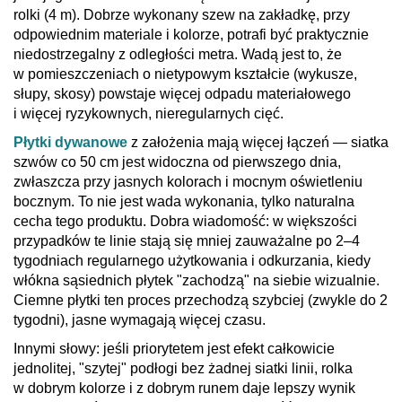
rolki (4 m). Dobrze wykonany szew na zakładkę, przy
odpowiednim materiale i kolorze, potrafi być praktycznie
niedostrzegalny z odległości metra. Wadą jest to, że
w pomieszczeniach o nietypowym kształcie (wykusze,
słupy, skosy) powstaje więcej odpadu materiałowego
i więcej ryzykownych, nieregularnych cięć.
Płytki dywanowe
z założenia mają więcej łączeń — siatka
szwów co 50 cm jest widoczna od pierwszego dnia,
zwłaszcza przy jasnych kolorach i mocnym oświetleniu
bocznym. To nie jest wada wykonania, tylko naturalna
cecha tego produktu. Dobra wiadomość: w większości
przypadków te linie stają się mniej zauważalne po 2–4
tygodniach regularnego użytkowania i odkurzania, kiedy
włókna sąsiednich płytek "zachodzą" na siebie wizualnie.
Ciemne płytki ten proces przechodzą szybciej (zwykle do 2
tygodni), jasne wymagają więcej czasu.
Innymi słowy: jeśli priorytetem jest efekt całkowicie
jednolitej, "szytej" podłogi bez żadnej siatki linii, rolka
w dobrym kolorze i z dobrym runem daje lepszy wynik