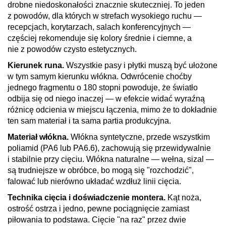
drobne niedoskonałości znacznie skuteczniej. To jeden
z powodów, dla których w strefach wysokiego ruchu —
recepcjach, korytarzach, salach konferencyjnych —
częściej rekomenduje się kolory średnie i ciemne, a
nie z powodów czysto estetycznych.
Kierunek runa.
Wszystkie pasy i płytki muszą być ułożone
w tym samym kierunku włókna. Odwrócenie choćby
jednego fragmentu o 180 stopni powoduje, że światło
odbija się od niego inaczej — w efekcie widać wyraźną
różnicę odcienia w miejscu łączenia, mimo że to dokładnie
ten sam materiał i ta sama partia produkcyjna.
Materiał włókna.
Włókna syntetyczne, przede wszystkim
poliamid (PA6 lub PA6.6), zachowują się przewidywalnie
i stabilnie przy cięciu. Włókna naturalne — wełna, sizal —
są trudniejsze w obróbce, bo mogą się "rozchodzić",
falować lub nierówno układać wzdłuż linii cięcia.
Technika cięcia i doświadczenie montera.
Kąt noża,
ostrość ostrza i jedno, pewne pociągnięcie zamiast
piłowania to podstawa. Cięcie "na raz" przez dwie