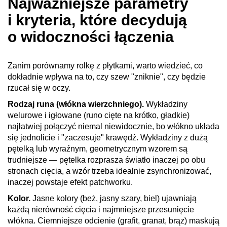
Najważniejsze parametry
i kryteria, które decydują
o widoczności łączenia
Zanim porównamy rolkę z płytkami, warto wiedzieć, co
dokładnie wpływa na to, czy szew "zniknie", czy będzie
rzucał się w oczy.
Rodzaj runa (włókna wierzchniego).
Wykładziny
welurowe i igłowane (runo cięte na krótko, gładkie)
najłatwiej połączyć niemal niewidocznie, bo włókno układa
się jednolicie i "zaczesuje" krawędź. Wykładziny z dużą
pętelką lub wyraźnym, geometrycznym wzorem są
trudniejsze — pętelka rozprasza światło inaczej po obu
stronach cięcia, a wzór trzeba idealnie zsynchronizować,
inaczej powstaje efekt patchworku.
Kolor.
Jasne kolory (beż, jasny szary, biel) ujawniają
każdą nierówność cięcia i najmniejsze przesunięcie
włókna. Ciemniejsze odcienie (grafit, granat, brąz) maskują