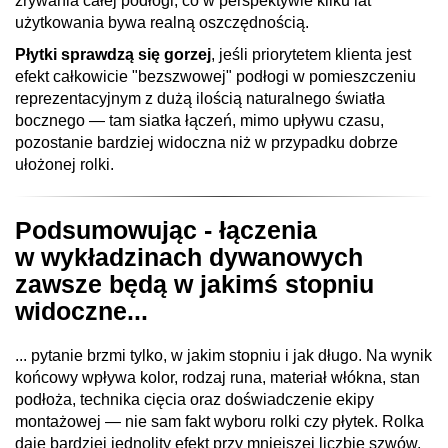
zrywania całej podłogi, co w perspektywie kilku lat
użytkowania bywa realną oszczędnością.
Płytki sprawdzą się gorzej
, jeśli priorytetem klienta jest
efekt całkowicie "bezszwowej" podłogi w pomieszczeniu
reprezentacyjnym z dużą ilością naturalnego światła
bocznego — tam siatka łączeń, mimo upływu czasu,
pozostanie bardziej widoczna niż w przypadku dobrze
ułożonej rolki.
Podsumowując - łączenia
w wykładzinach dywanowych
zawsze będą w jakimś stopniu
widoczne...
... pytanie brzmi tylko, w jakim stopniu i jak długo. Na wynik
końcowy wpływa kolor, rodzaj runa, materiał włókna, stan
podłoża, technika cięcia oraz doświadczenie ekipy
montażowej — nie sam fakt wyboru rolki czy płytek. Rolka
daje bardziej jednolity efekt przy mniejszej liczbie szwów,