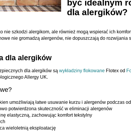
być idealnym 
dla alergików?
 nie szkodzi alergikom, ale również mogą wspierać ich komfor
we nie gromadzą alergenów, nie dopuszczają do rozwijania się 
 dla alergików
zpiecznych dla alergików są
wykładziny flokowane
Flotex od
F
ologicznego Allergy UK.
owe?
ókien umożliwiają łatwe usuwanie kurzu i alergenów podczas o
owo potwierdzona skuteczność w eliminacji alergenów
inę elastyczną, zachowując komfort tekstylny
ych
a wieloletnią eksploatację