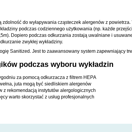
zdolność do wyłapywania cząsteczek alergenów z powietrza. W
kładziny podczas codziennego użytkowania (np. każde przejście
5m). Dopiero podczas odkurzania zostają uwalniane i usuwane
odkurzanie zwykłej wykładziny.
ogię Sanitized. Jest to zaawansowany system zapewniający trw
gików podczas wyboru wykładzin
ygodniu za pomocą odkurzacza z filtrem HEPA
wełna, juta mogą być siedliskiem alergenów
w z rekomendacją instytutów alergologicznych
ęcy warto skorzystać z usług profesjonalnych