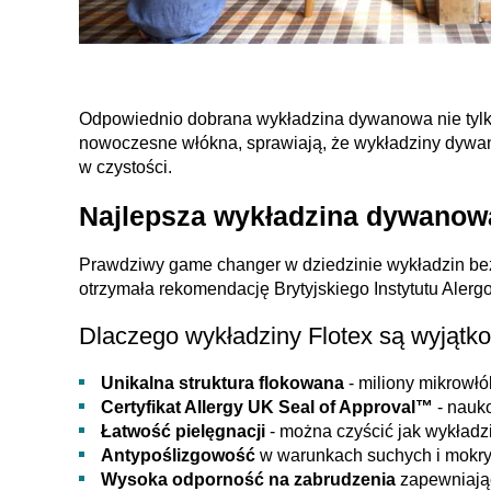
Odpowiednio dobrana wykładzina dywanowa nie tylko
nowoczesne włókna, sprawiają, że wykładziny dywano
w czystości.
Najlepsza wykładzina dywanowa
Prawdziwy game changer w dziedzinie wykładzin be
otrzymała rekomendację Brytyjskiego Instytutu Alerg
Dlaczego wykładziny Flotex są wyjątk
Unikalna struktura flokowana
- miliony mikrowł
Certyfikat Allergy UK Seal of Approval™
- nauk
Łatwość pielęgnacji
- można czyścić jak wykładz
Antypoślizgowość
w warunkach suchych i mokr
Wysoka odporność na zabrudzenia
zapewniając