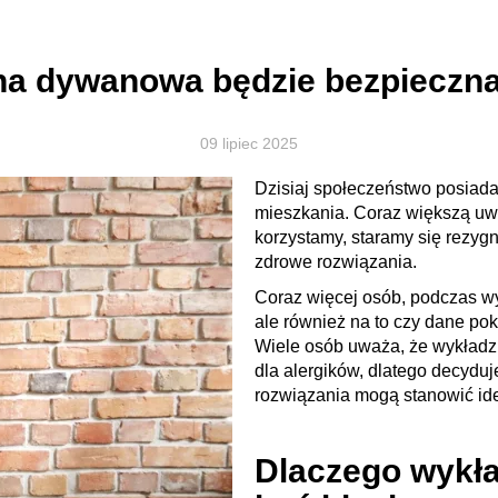
na dywanowa będzie bezpieczna
09 lipiec 2025
Dzisiaj społeczeństwo posiad
mieszkania. Coraz większą uwa
korzystamy, staramy się rezyg
zdrowe rozwiązania.
Coraz więcej osób, podczas wy
ale również na to czy dane po
Wiele osób uważa, że wykład
dla alergików, dlatego decydu
rozwiązania mogą stanowić id
Dlaczego wykł