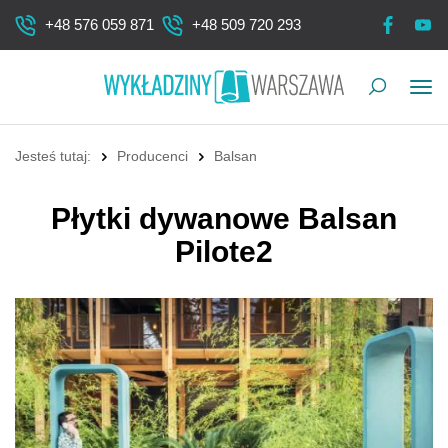
+48 576 059 871
+48 509 720 293
Pok
me
Jesteś tutaj:
Producenci
Balsan
Płytki dywanowe Balsan
Pilote2