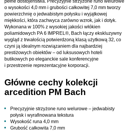
pełne dostojeństwa. Precyzyjnie strzyżone runo welurowe
o wysokości 4,0 mm i grubości całkowitej 7,0 mm tworzy
powierzchnię o jedwabistym połysku i wyjątkowej
miękkości, która zachwyca zarówno wzrok, jak i dotyk.
Wykonana w 100% z wysokiej jakości włókien
poliamidowych PA 6 IMPREL®, Bach łączy ekskluzywny
wygląd z trwałością potwierdzoną klasą użytkową 32, co
czyni ją idealnym rozwiązaniem dla najbardziej
prestiżowych obiektów – od luksusowych hoteli
butikowych po eleganckie sale konferencyjne
i przestrzenie reprezentacyjne korporacji.
Główne cechy kolekcji
arcedition PM Bach
Precyzyjnie strzyżone runo welurowe – jedwabisty
połysk i wyrafinowana tekstura
Wysokość runa 4,0 mm
Grubość całkowita 7,0 mm